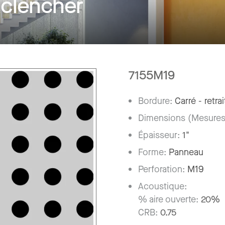
clencher
7155M19
Bordure:
Carré - retra
Dimensions (Mesures
Épaisseur:
1"
Forme:
Panneau
Perforation:
M19
Acoustique:
% aire ouverte:
20%
CRB:
0.75