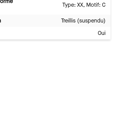
norme
Type: XX, Motif: C
n
Treillis (suspendu)
Oui