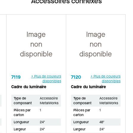
Accessoires connexes
Image
Image
non
non
disponible
disponible
7119
+ Plus de couleurs
7120
+ Plus de couleurs
disponibles
disponibles
Cadre du luminaire
Cadre du luminaire
Type de
Accessoire
Type de
Accessoire
composant
MetalWorks
composant
MetalWorks
Pièces par
1
Pièces par
1
carton
carton
Longueur
24"
Longueur
48"
Largeur
24"
Largeur
24"