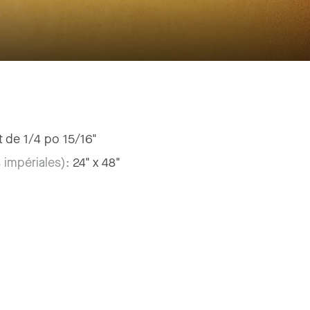
it de 1/4 po 15/16"
 impériales):
24" x 48"