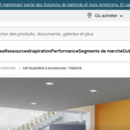
it maintenant partie des Solutions de plafonds et murs Armstrong. En sav
Où acheter
es
Ressources
Inspiration
Performance
Segments de marché
Out
ux
nclencher
METALWORKS à enclencher: 7155M19