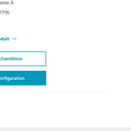
asse A
77%
oduit
hantillons
onfiguration