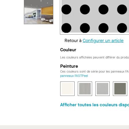
Retour à
Configurer un article
Couleur
Les couleurs affichées peuvent différer du produi
Peinture
Ces couleurs sont de série pour les panneaux F
panneaux FASTPeel
Afficher toutes les couleurs disp