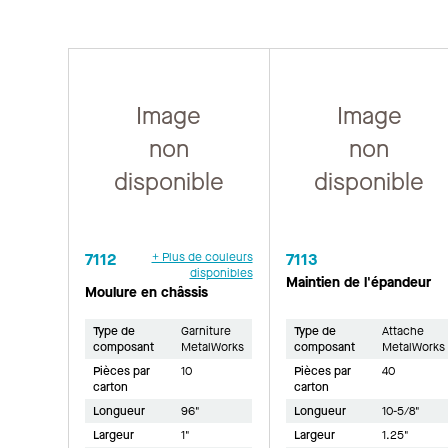
Image
Image
non
non
disponible
disponible
7112
+ Plus de couleurs
7113
disponibles
Maintien de l'épandeur
Moulure en châssis
Type de
Garniture
Type de
Attache
composant
MetalWorks
composant
MetalWorks
Pièces par
10
Pièces par
40
carton
carton
Longueur
96"
Longueur
10-5/8"
Largeur
1"
Largeur
1.25"