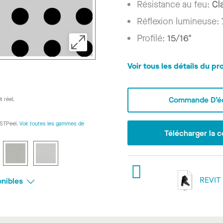
Résistance au feu:
Cl
Réflexion lumineuse:
Profilé:
15/16"
Voir tous les détails du pr
Commande D’éc
t réel.
ASTPeel.
Voir toutes les gammes de
Télécharger la c
REVIT
onibles