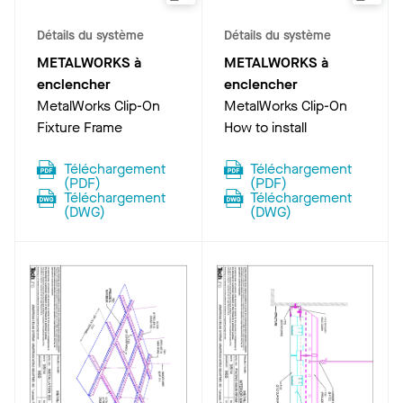
Détails du système
Détails du système
METALWORKS à
METALWORKS à
enclencher
enclencher
MetalWorks Clip-On
MetalWorks Clip-On
Fixture Frame
How to install
Téléchargement
Téléchargement
(
PDF
)
(
PDF
)
Téléchargement
Téléchargement
(
DWG
)
(
DWG
)