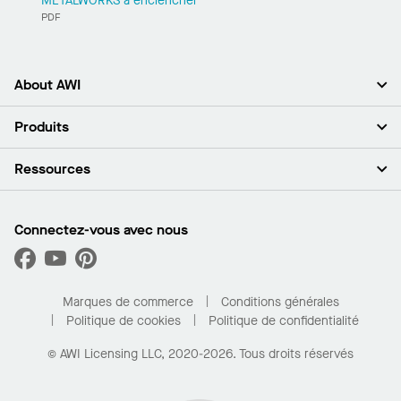
METALWORKS à enclencher
PDF
About AWI
À propos de nous
Produits
Investisseurs
Carrières
Plafonds
Ressources
Espace presse
Murs et cloisons
Développement durable
Systèmes de suspension
Trouver mon représentant
Segments de marché
Garnitures et transitions
Trouver un distributeur
Connectez-vous avec nous
Quelles sont mes options d’achat?
Capacités sur mesure
PROJECTWORKS
Performance
Trouver un distributeur
Galerie de projets
Pour la maison
Marques de commerce
Conditions générales
Politique de cookies
Politique de confidentialité
© AWI Licensing LLC, 2020-2026. Tous droits réservés