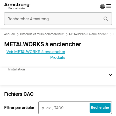
Accueil
Plafonds
Commerciaux
Accueil
Plafonds et murs commerciaux
METALWORKS à enclencher
R
METALWORKS à enclencher
Voir METALWORKS à enclencher
REVIT
Produits
Documents
Installation
Fichiers CAO
Filtrer par article:
Recherche