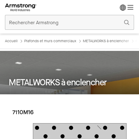
Accueil
Plafonds
Commerciaux
Accueil
Plafonds et murs commerciaux
METALWORKS à enclencher
M
METALWORKS à enclencher
7110M16