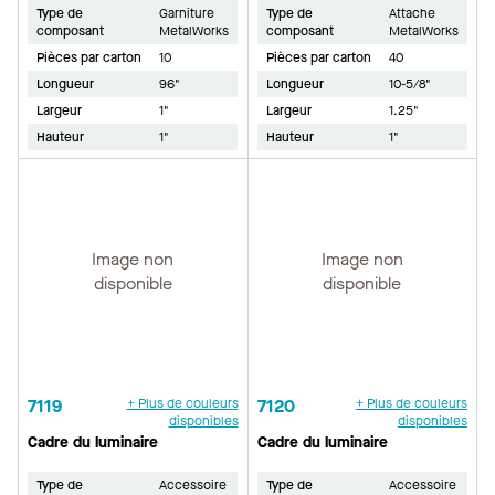
Type de
Garniture
Type de
Attache
composant
MetalWorks
composant
MetalWorks
Pièces par carton
10
Pièces par carton
40
Longueur
96"
Longueur
10-5/8"
Largeur
1"
Largeur
1.25"
Hauteur
1"
Hauteur
1"
Image non
Image non
disponible
disponible
7119
+ Plus de couleurs
7120
+ Plus de couleurs
disponibles
disponibles
Cadre du luminaire
Cadre du luminaire
Type de
Accessoire
Type de
Accessoire