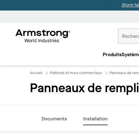
3form fa
Accueil
Plafonds
Produits
Systèm
Commercia
Accueil
Plafonds et murs commerciaux
Panneaux de rem
Panneaux de rempl
Documents
Installation