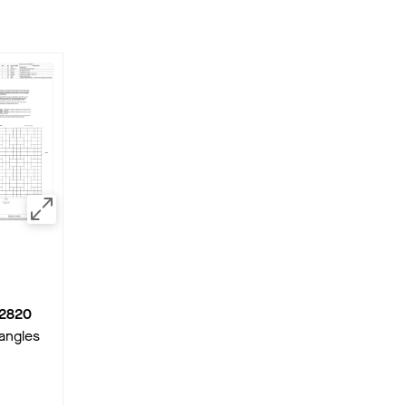
2820
angles