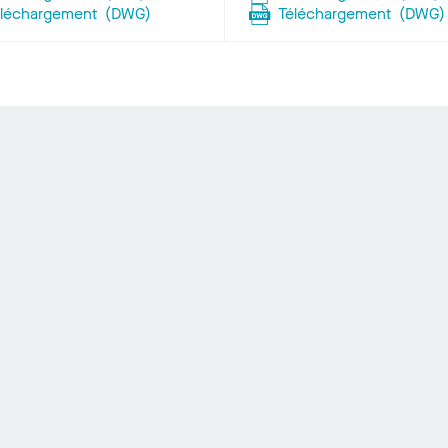
éléchargement
(
DWG
)
Téléchargement
(
DWG
)