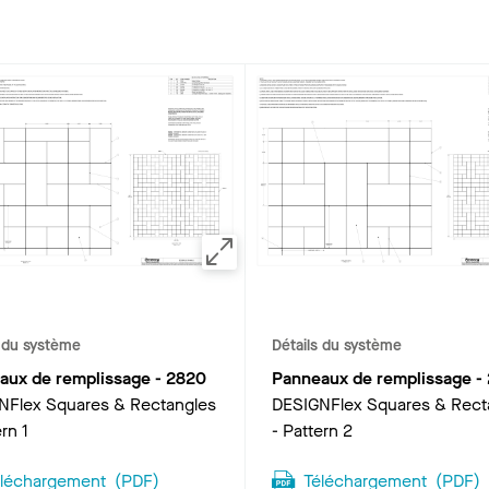
s du système
Détails du système
aux de remplissage
-
2820
Panneaux de remplissage
-
NFlex Squares & Rectangles
DESIGNFlex Squares & Rect
rn 1
- Pattern 2
éléchargement
(
PDF
)
Téléchargement
(
PDF
)