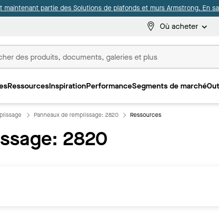
it maintenant partie des Solutions de plafonds et murs Armstrong. En sav
Où acheter
es
Ressources
Inspiration
Performance
Segments de marché
Out
ux
plissage
Panneaux de remplissage: 2820
Ressources
issage: 2820