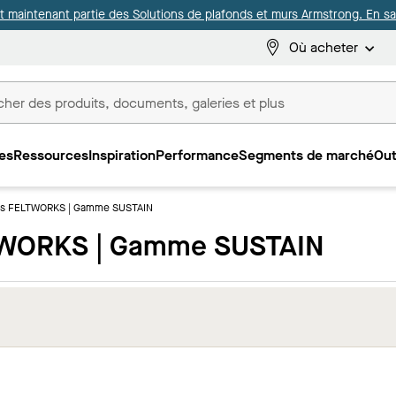
it maintenant partie des Solutions de plafonds et murs Armstrong. En sav
Où acheter
es
Ressources
Inspiration
Performance
Segments de marché
Out
ux
nds FELTWORKS | Gamme SUSTAIN
LTWORKS | Gamme SUSTAIN