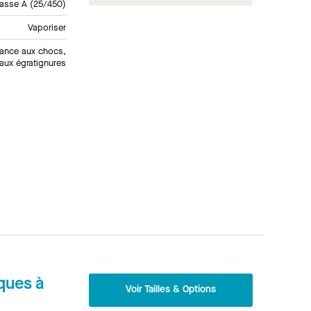
lasse A (25/450)
Vaporiser
tance aux chocs,
aux égratignures
ques à
Voir Tailles & Options