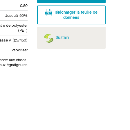
0.80
Télécharger la feuille de
Jusqu’à 50%
données
tre de polyester
(PET)
Sustain
lasse A (25/450)
Vaporiser
tance aux chocs,
aux égratignures