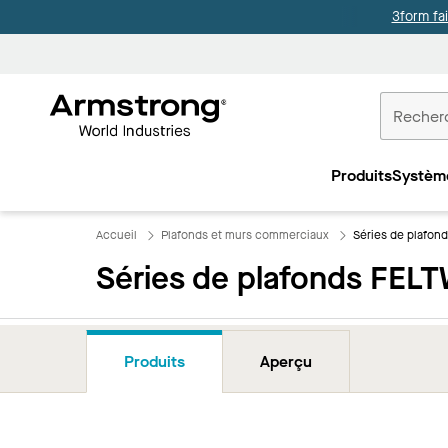
3form fa
Accueil
Plafonds
Produits
Systèm
Commercia
Accueil
Plafonds et murs commerciaux
Séries de plafo
Séries de plafonds FE
Produits
Aperçu