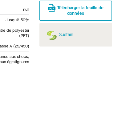
Télécharger la feuille de
null
données
Jusqu’à 50%
tre de polyester
Sustain
(PET)
lasse A (25/450)
tance aux chocs,
aux égratignures