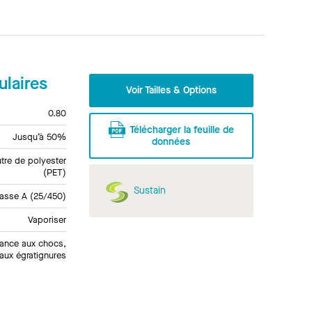
laires
Voir Tailles & Options
0.80
Télécharger la feuille de
Jusqu’à 50%
données
tre de polyester
(PET)
Sustain
lasse A (25/450)
Vaporiser
tance aux chocs,
aux égratignures