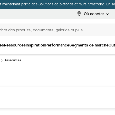
it maintenant partie des Solutions de plafonds et murs Armstrong. En sav
Où acheter
es
Ressources
Inspiration
Performance
Segments de marché
Out
ux
Ressources