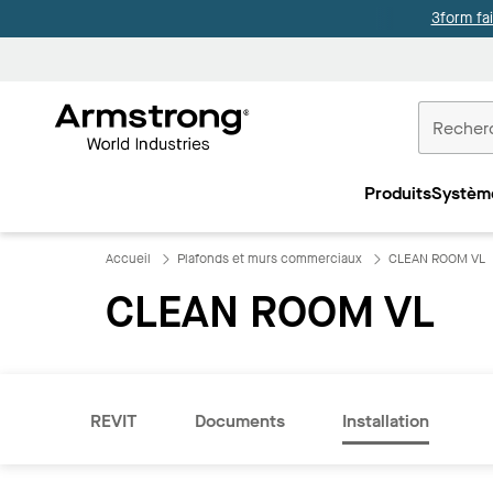
3form fa
Accueil
Plafonds
Produits
Systèm
Commercia
Accueil
Plafonds et murs commerciaux
CLEAN ROOM VL
CLEAN ROOM VL
REVIT
Documents
Installation