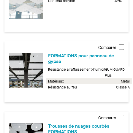
Contenu recyclé
48%
Comparer
FORMATIONS pour panneau de
gypse
Résistance à l’affaissement/humidité
HUMIGUARD
Plus
Matériaux
Métal
Résistance au feu
Classe A
Comparer
Trousses de nuages courbés
FORMATIONS