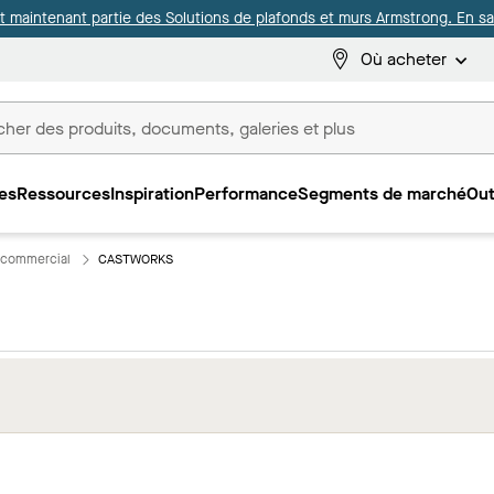
it maintenant partie des Solutions de plafonds et murs Armstrong. En sav
Où acheter
es
Ressources
Inspiration
Performance
Segments de marché
Out
ux
 commercial
CASTWORKS