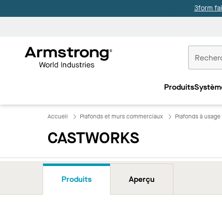
3form fa
Accueil
Plafonds
Produits
Systèm
Commercia
Accueil
Plafonds et murs commerciaux
Plafonds à usage
CASTWORKS
Produits
Aperçu