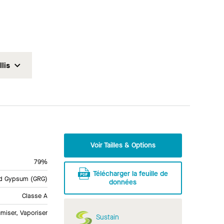
llis
Voir Tailles & Options
79%
Télécharger la feuille de
ed Gypsum (GRG)
données
Classe A
miser, Vaporiser
Sustain