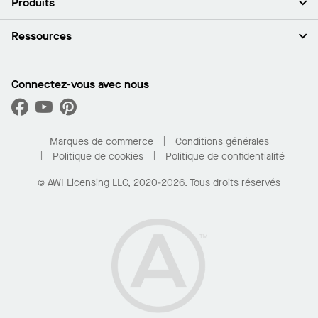
Produits
Investisseurs
Carrières
Plafonds
Ressources
Espace presse
Murs et cloisons
Développement durable
Systèmes de suspension
Trouver mon représentant
Segments de marché
Garnitures et transitions
Trouver un distributeur
Connectez-vous avec nous
Quelles sont mes options d’achat?
Capacités sur mesure
PROJECTWORKS
Performance
Trouver un distributeur
Galerie de projets
Pour la maison
Marques de commerce
Conditions générales
Politique de cookies
Politique de confidentialité
© AWI Licensing LLC, 2020-2026. Tous droits réservés