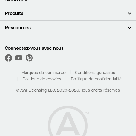
À propos de nous
Produits
Investisseurs
Carrières
Plafonds
Ressources
Espace presse
Murs et cloisons
Développement durable
Systèmes de suspension
Trouver mon représentant
Segments de marché
Garnitures et transitions
Trouver un distributeur
Connectez-vous avec nous
Quelles sont mes options d’achat?
Capacités sur mesure
PROJECTWORKS
Performance
Trouver un distributeur
Galerie de projets
Pour la maison
Marques de commerce
Conditions générales
Politique de cookies
Politique de confidentialité
© AWI Licensing LLC, 2020-2026. Tous droits réservés