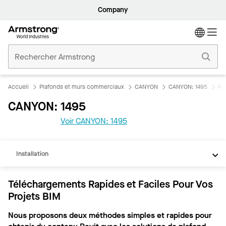
Company
Accueil
Plafonds
Commerciaux
Accueil
Plafonds et murs commerciaux
CANYON
CANYON: 1495
Re
CANYON: 1495
REVIT
Voir CANYON: 1495
Documents
Installation
Téléchargements Rapides et Faciles Pour Vos
Projets BIM
Nous proposons deux méthodes simples et rapides pour