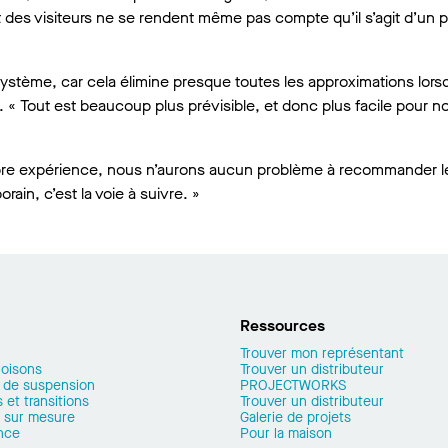
rt des visiteurs ne se rendent même pas compte qu’il s’agit d’un 
tème, car cela élimine presque toutes les approximations lorsqu’
-il. « Tout est beaucoup plus prévisible, et donc plus facile pour n
ropre expérience, nous n’aurons aucun problème à recommander l
ain, c’est la voie à suivre. »
Ressources
Trouver mon représentant
loisons
Trouver un distributeur
 de suspension
PROJECTWORKS
 et transitions
Trouver un distributeur
 sur mesure
Galerie de projets
nce
Pour la maison