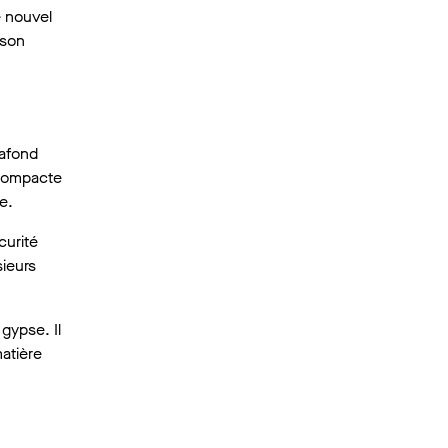
e nouvel
 son
lafond
e compacte
e.
curité
sieurs
gypse. Il
matière