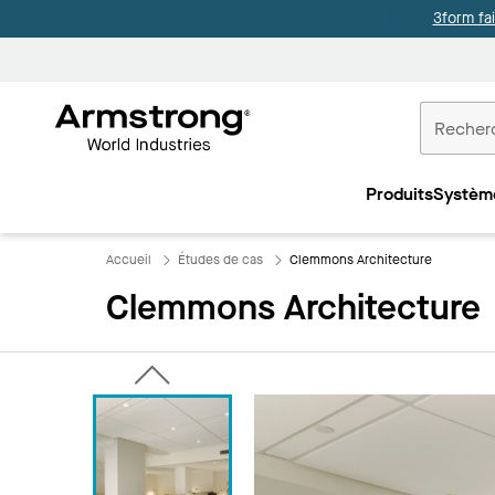
3form fa
Accueil
Plafonds
Produits
Systèm
Commercia
Accueil
Études de cas
Clemmons Architecture
Clemmons Architecture