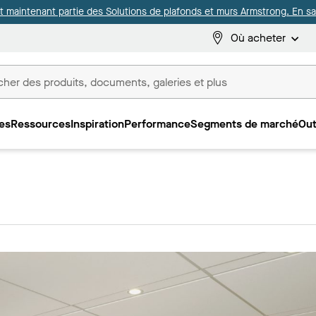
it maintenant partie des Solutions de plafonds et murs Armstrong. En sav
Où acheter
es
Ressources
Inspiration
Performance
Segments de marché
Out
ux