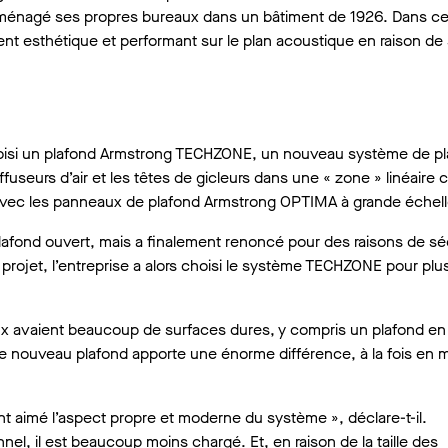
déménagé ses propres bureaux dans un bâtiment de 1926. Dans c
ent esthétique et performant sur le plan acoustique en raison de
choisi un plafond Armstrong TECHZONE, un nouveau système de p
iffuseurs d’air et les têtes de gicleurs dans une « zone » linéair
 avec les panneaux de plafond Armstrong OPTIMA à grande échell
plafond ouvert, mais a finalement renoncé pour des raisons de sé
projet, l’entreprise a alors choisi le système TECHZONE pour plu
ux avaient beaucoup de surfaces dures, y compris un plafond en 
 « Le nouveau plafond apporte une énorme différence, à la fois en 
t aimé l’aspect propre et moderne du système », déclare-t-il.
el, il est beaucoup moins chargé. Et, en raison de la taille des