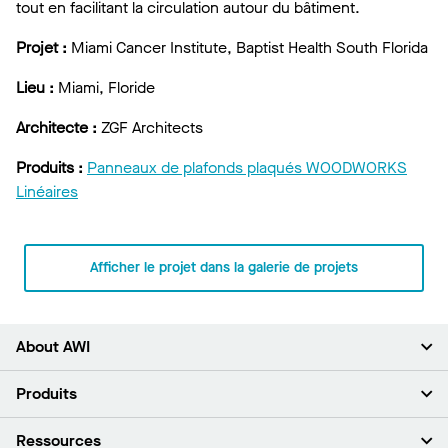
tout en facilitant la circulation autour du bâtiment.
Projet :
Miami Cancer Institute, Baptist Health South Florida
Lieu :
Miami, Floride
Architecte :
ZGF Architects
Produits :
Panneaux de plafonds plaqués WOODWORKS
Linéaires
Afficher le projet dans la galerie de projets
About AWI
À propos de nous
Produits
Investisseurs
Carrières
Plafonds
Ressources