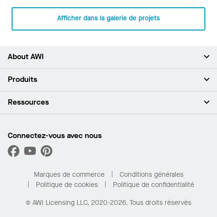
Afficher dans la galerie de projets
About AWI
À propos de nous
Produits
Investisseurs
Carrières
Plafonds
Ressources
Espace presse
Murs et cloisons
Développement durable
Systèmes de suspension
Trouver mon représentant
Segments de marché
Garnitures et transitions
Trouver un distributeur
Connectez-vous avec nous
Quelles sont mes options d’achat?
Capacités sur mesure
PROJECTWORKS
Performance
Trouver un distributeur
Galerie de projets
Pour la maison
Marques de commerce
Conditions générales
Politique de cookies
Politique de confidentialité
© AWI Licensing LLC, 2020-2026. Tous droits réservés