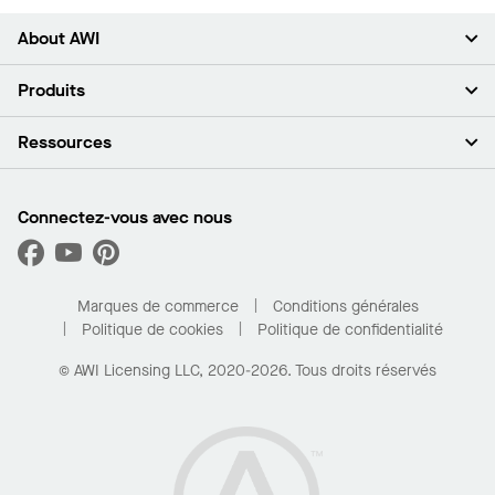
About AWI
À propos de nous
Produits
Investisseurs
Carrières
Plafonds
Ressources
Espace presse
Murs et cloisons
Développement durable
Systèmes de suspension
Trouver mon représentant
Segments de marché
Garnitures et transitions
Trouver un distributeur
Connectez-vous avec nous
Quelles sont mes options d’achat?
Capacités sur mesure
PROJECTWORKS
Performance
Trouver un distributeur
Galerie de projets
Pour la maison
Marques de commerce
Conditions générales
Politique de cookies
Politique de confidentialité
© AWI Licensing LLC, 2020-2026. Tous droits réservés