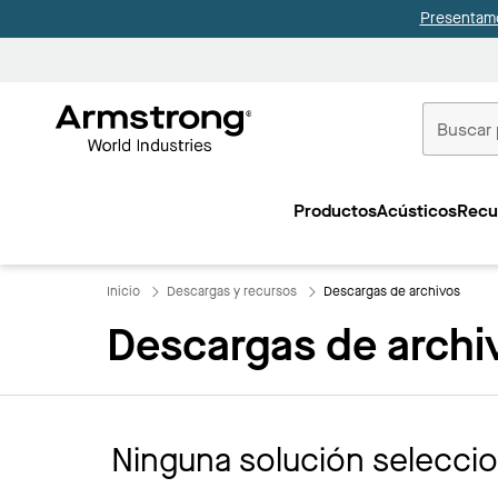
Presentamo
Techos
Comerciale
Productos
Acústicos
Recu
Inicio
Inicio
Descargas y recursos
Descargas de archivos
Descargas de archi
Ninguna solución selecci