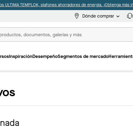
s ULTIMA TEMPLOK, plafones ahorradores de energía. ¡Obtenga más i
Dónde comprar
s
rsos
Inspiración
Desempeño
Segmentos de mercado
Herramienta
vos
onada