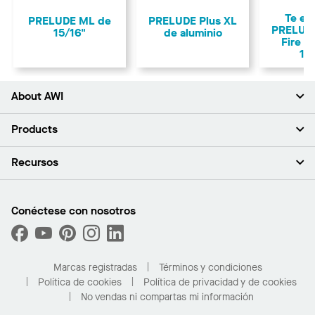
Anterior
Te ex
PRELUDE ML de
PRELUDE Plus XL
PRELUDE
15/16"
de aluminio
Fire G
15
About AWI
Acerca de nosotros
Products
Inversores
Empleo
Plafones
Recursos
Sala de prensa
Paredes y particiones
Sustentabilidad
Sistema de suspensión
Buscar un representante
Segmentos del mercado
Bordes y transiciones
Buscar un distribuidor
Conéctese con nosotros
¿Cuáles son mis opciones de compra?
Capacidades personalizadas
PROJECTWORKS
Desempeño
Solicitar muestras
Galería de proyectos
Compre en línea con Kanopi
Marcas registradas
Términos y condiciones
Para el hogar
Política de cookies
Política de privacidad y de cookies
No vendas ni compartas mi información