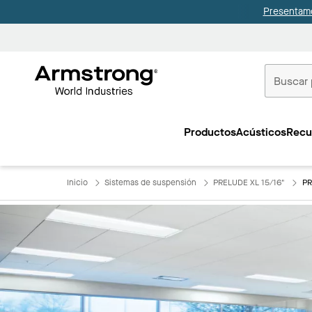
Presentamo
Techos
Comerciale
Productos
Acústicos
Recu
Inicio
Inicio
Sistemas de suspensión
PRELUDE XL 15/16"
PR