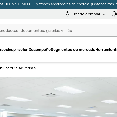
s ULTIMA TEMPLOK, plafones ahorradores de energía. ¡Obtenga más i
Dónde comprar
s
rsos
Inspiración
Desempeño
Segmentos de mercado
Herramienta
ELUDE XL 15/16": XL7328