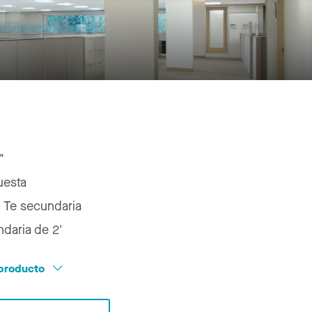
"
uesta
:
Te secundaria
daria de 2'
l producto