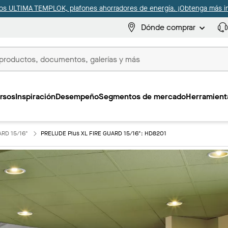
s ULTIMA TEMPLOK, plafones ahorradores de energía. ¡Obtenga más i
Dónde comprar
s
rsos
Inspiración
Desempeño
Segmentos de mercado
Herramienta
ARD 15/16"
PRELUDE Plus XL FIRE GUARD 15/16": HD8201