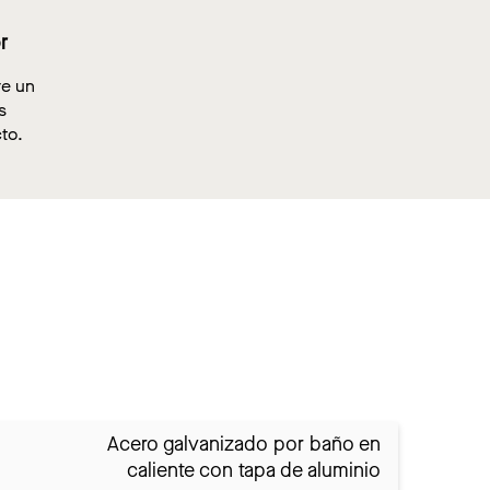
r
re un
s
to.
Acero galvanizado por baño en
caliente con tapa de aluminio