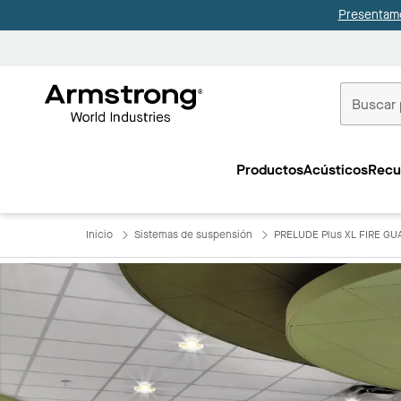
Presentamo
Techos
Comerciale
Productos
Acústicos
Recu
Inicio
Inicio
Sistemas de suspensión
PRELUDE Plus XL FIRE GU