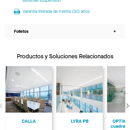
sistemas suspensión
Garantía limitada de treinta (30) años
Folletos
+
Productos y Soluciones Relacionados
Anterior
CALLA
LYRA PB
OPTIMA 
cuadrada