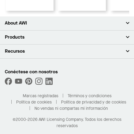
About AWI
Acerca de nosotros
Products
Inversores
Empleo
Plafones
Recursos
Sala de prensa
Paredes y particiones
Sustentabilidad
Sistema de suspensión
Buscar un representante
Segmentos del mercado
Bordes y transiciones
Buscar un distribuidor
Conéctese con nosotros
¿Cuáles son mis opciones de compra?
Capacidades personalizadas
PROJECTWORKS
Desempeño
Solicitar muestras
Galería de proyectos
Compre en línea con Kanopi
Marcas registradas
Términos y condiciones
Para el hogar
Política de cookies
Política de privacidad y de cookies
No vendas ni compartas mi información
©2000-2026 AWI Licensing Company. Todos los derechos
reservados