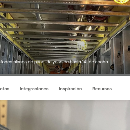
afones planos de panel de yeso de hasta 14' de ancho.
ctos
Integraciones
Inspiración
Recursos