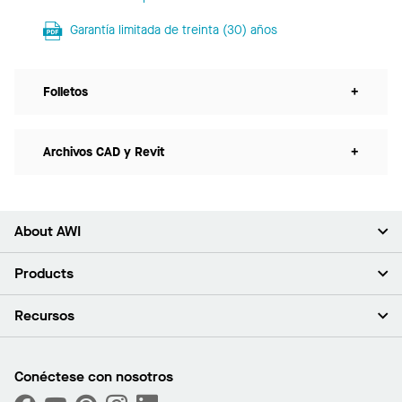
Garantía limitada de treinta (30) años
Folletos
+
Archivos CAD y Revit
+
About AWI
Acerca de nosotros
Products
Inversores
Empleo
Plafones
Recursos
Sala de prensa
Paredes y particiones
Sustentabilidad
Sistema de suspensión
Buscar un representante
Segmentos del mercado
Bordes y transiciones
Buscar un distribuidor
Conéctese con nosotros
¿Cuáles son mis opciones de compra?
Capacidades personalizadas
PROJECTWORKS