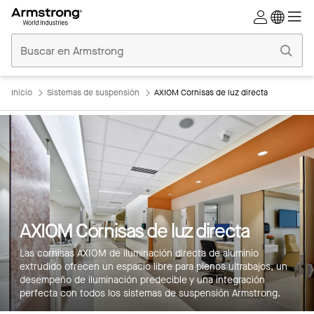
Techos
Comerciales
Inicio
Inicio
Sistemas de suspensión
AXIOM Cornisas de luz directa
Características principales
AXIOM Cornisas de luz directa
Bandera
Las cornisas AXIOM de iluminación directa de aluminio
Productos
extrudido ofrecen un espacio libre para plenos ultrabajos, un
desempeño de iluminación predecible y una integración
Integraciones
perfecta con todos los sistemas de suspensión Armstrong.
Inspiración