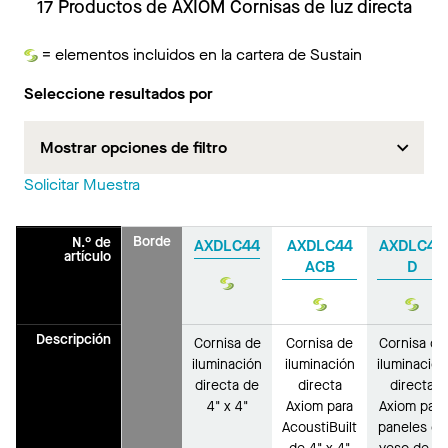
17 Productos de AXIOM Cornisas de luz directa
= elementos incluidos en la cartera de Sustain
Sustain
Seleccione resultados por
Mostrar opciones de filtro
Solicitar Muestra
Borde
N.° de
AXDLC44
AXDLC44
AXDLC44
artículo
ACB
D
Sustain
Sustain
Sust
Descripción
Cornisa de
Cornisa de
Cornisa de
iluminación
iluminación
iluminación
directa de
directa
directa
4" x 4"
Axiom para
Axiom para
AcoustiBuilt
paneles de