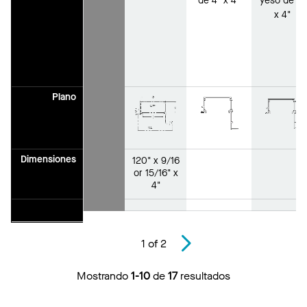
de 4" x 4"
yeso de 4"
x 4"
Plano
Dimensiones
120" x 9/16
or 15/16" x
4"
1
of
2
Mostrando
1-10
de
17
resultados