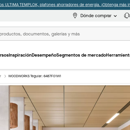
s ULTIMA TEMPLOK, plafones ahorradores de energía. ¡Obtenga más i
Dónde comprar
s
rsos
Inspiración
Desempeño
Segmentos de mercado
Herramienta
r
WOODWORKS Tegular: 6487F01W1