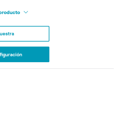
l producto
Muestra
figuración