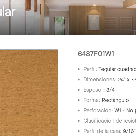
lar
6487F01W1
Perfil:
Tegular cuadra
Dimensiones:
24" x 7
Espesor:
3/4"
Forma:
Rectángulo
Perforación:
W1 - No 
Clasificación de resis
Perfil de la cara:
9/16"