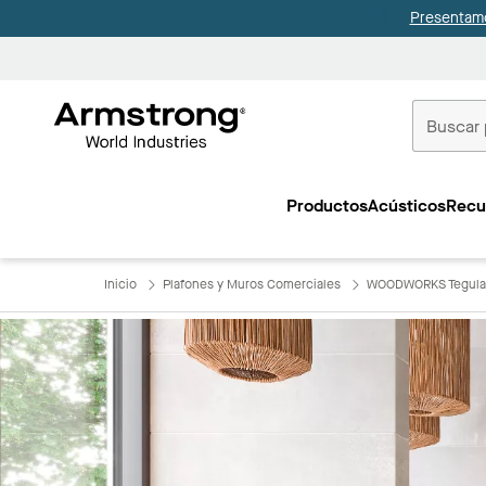
Presentamo
Techos
Comerciale
Productos
Acústicos
Recu
Inicio
Inicio
Plafones y Muros Comerciales
WOODWORKS Tegula