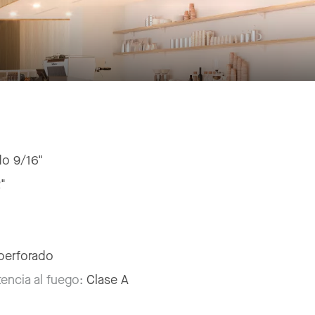
do 9/16"
2"
perforado
tencia al fuego:
Clase A