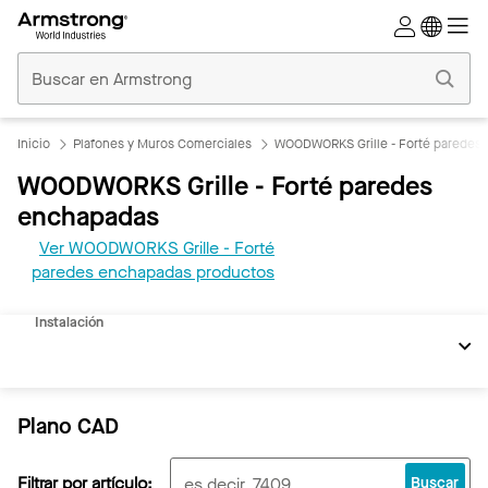
Techos
Comerciales
Inicio
Inicio
Plafones y Muros Comerciales
WOODWORKS Grille - Forté paredes
WOODWORKS Grille - Forté paredes
enchapadas
Ver WOODWORKS Grille - Forté
REVIT
paredes enchapadas productos
Documentos
Instalación
Plano CAD
Filtrar por artículo:
Buscar