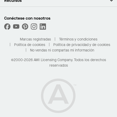
Recursos
Sala de prensa
Paredes y particiones
Sustentabilidad
Sistema de suspensión
Buscar un representante
Segmentos del mercado
Bordes y transiciones
Buscar un distribuidor
Conéctese con nosotros
¿Cuáles son mis opciones de compra?
Capacidades personalizadas
PROJECTWORKS
Desempeño
Solicitar muestras
Galería de proyectos
Compre en línea con Kanopi
Marcas registradas
Términos y condiciones
Para el hogar
Política de cookies
Política de privacidad y de cookies
No vendas ni compartas mi información
©2000-2026 AWI Licensing Company. Todos los derechos
reservados