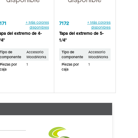
171
+ Más colores
7172
+ Más colores
disponibles
disponibles
apa del extremo de 4-
Tapa del extremo de 5-
/4"
1/4"
Tipo de
Accesorio
Tipo de
Accesorio
componente
WoodWorks
componente
WoodWorks
Piezas por
1
Piezas por
1
caja
caja