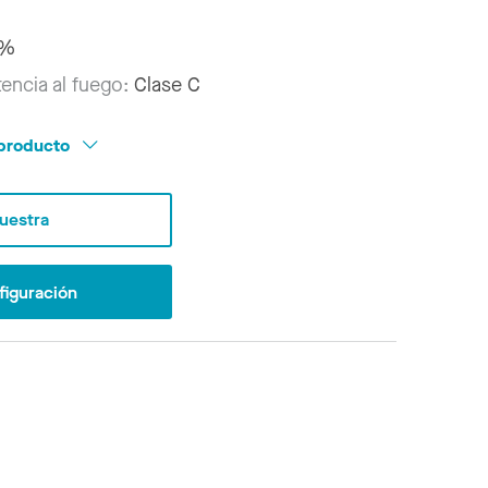
9%
tencia al fuego:
Clase C
l producto
Muestra
figuración