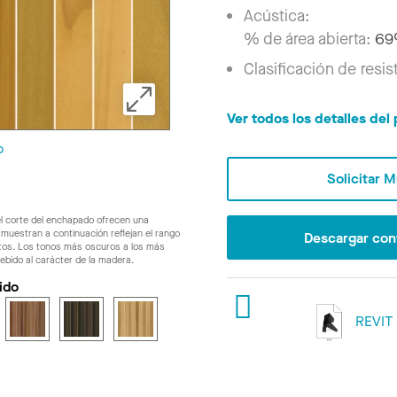
Acústica:
% de área abierta:
6
Clasificación de resis
Ver todos los detalles de
o
Solicitar 
l corte del enchapado ofrecen una
muestran a continuación reflejan el rango
Descargar con
ctos. Los tonos más oscuros a los más
ebido al carácter de la madera.
ido
REVIT