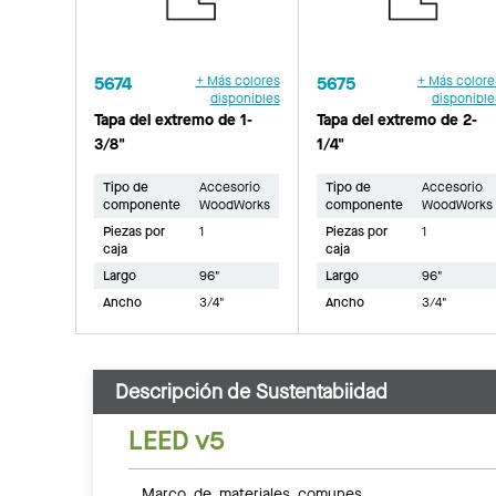
5674
+ Más colores
5675
+ Más colore
disponibles
disponible
Tapa del extremo de 1-
Tapa del extremo de 2-
3/8"
1/4"
Tipo de
Accesorio
Tipo de
Accesorio
componente
WoodWorks
componente
WoodWorks
Piezas por
1
Piezas por
1
caja
caja
Largo
96"
Largo
96"
Ancho
3/4"
Ancho
3/4"
Descripción de Sustentabiidad
LEED v5
Marco de materiales comunes