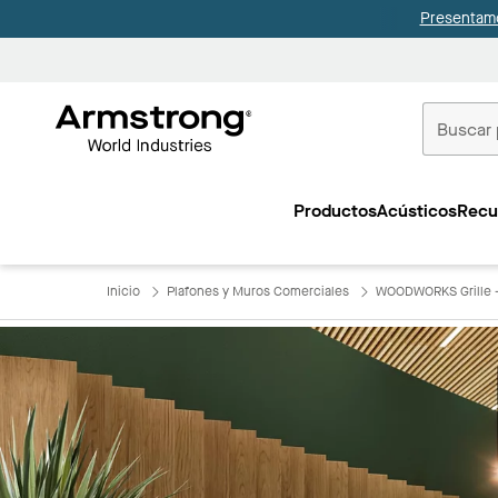
Presentamo
Techos
Comerciale
Productos
Acústicos
Recu
Inicio
Inicio
Plafones y Muros Comerciales
WOODWORKS Grille -