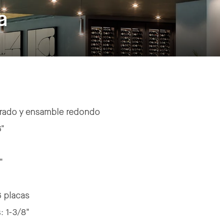
a
rado y ensamble redondo
6"
"
6 placas
s:
1-3/8"