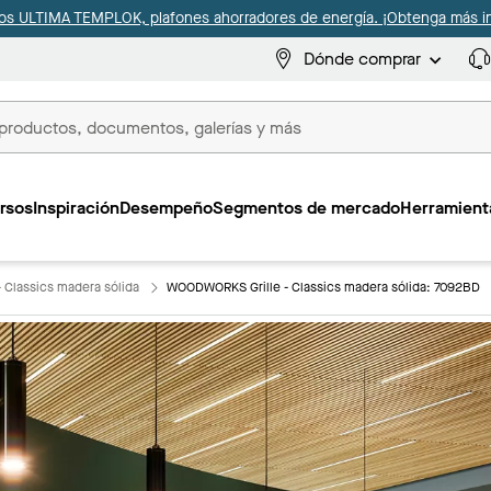
s ULTIMA TEMPLOK, plafones ahorradores de energía. ¡Obtenga más i
Dónde comprar
s
rsos
Inspiración
Desempeño
Segmentos de mercado
Herramienta
 Classics madera sólida
WOODWORKS Grille - Classics madera sólida: 7092BD