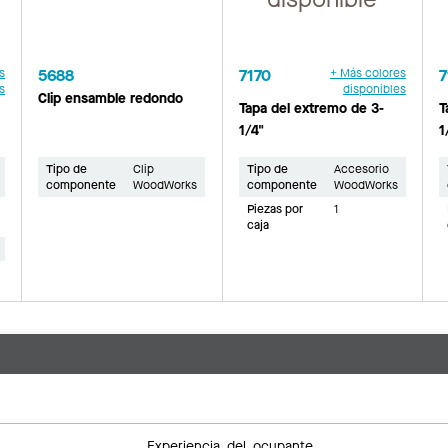
s
5688
7170
+ Más colores
7
s
disponibles
Clip ensamble redondo
Tapa del extremo de 3-
T
1/4"
1
Tipo de
Clip
Tipo de
Accesorio
componente
WoodWorks
componente
WoodWorks
Piezas por
1
caja
Experiencia del ocupante