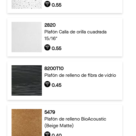
0.55
2820
Plafón Calla de orilla cuadrada
15/16"
0.55
8200T10
Plafón de relleno de fibra de vidrio
0.45
5479
Plafón de relleno BioAcoustic
(Beige Matte)
0.40