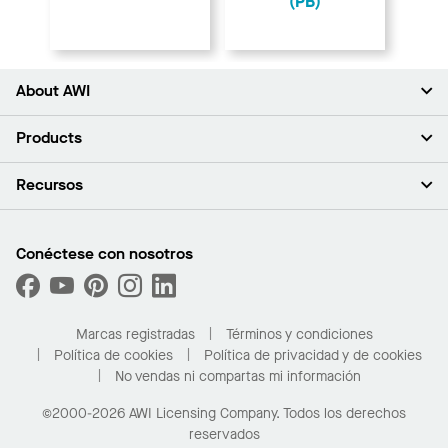
(PB)
About AWI
Acerca de nosotros
Products
Inversores
Empleo
Plafones
Recursos
Sala de prensa
Paredes y particiones
Sustentabilidad
Sistema de suspensión
Buscar un representante
Segmentos del mercado
Bordes y transiciones
Buscar un distribuidor
Conéctese con nosotros
¿Cuáles son mis opciones de compra?
Capacidades personalizadas
PROJECTWORKS
Desempeño
Solicitar muestras
Galería de proyectos
Compre en línea con Kanopi
Marcas registradas
Términos y condiciones
Para el hogar
Política de cookies
Política de privacidad y de cookies
No vendas ni compartas mi información
©2000-2026 AWI Licensing Company. Todos los derechos
reservados