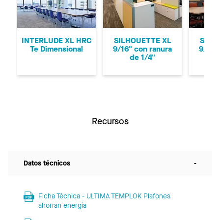
Anterior
Si
INTERLUDE XL HRC
SILHOUETTE XL
SILH
Te Dimensional
9/16" con ranura
9/16"
de 1/4"
d
Recursos
Datos técnicos
-
Ficha Técnica - ULTIMA TEMPLOK Plafones
ahorran energía