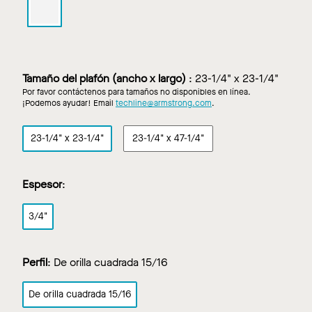
ULTIMA
AIRASSURE
para
DYNAMAX
en
Blanco
Tamaño del plafón (ancho x largo)
:
23-1/4" x 23-1/4"
Por favor contáctenos para tamaños no disponibles en línea.
¡Podemos ayudar! Email
techline@armstrong.com
.
23-1/4" x 23-1/4"
23-1/4" x 47-1/4"
Espesor
:
3/4"
Perfil
:
De orilla cuadrada 15/16
De orilla cuadrada 15/16