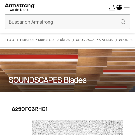
Techos
Comerciales
Inicio
Inicio
Plafones y Muros Comerciales
SOUNDSCAPES Blades
SOUNDSC
SOUNDSCAPES Blades
8250F03RH01