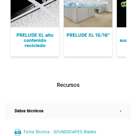
Anterior
Si
PRELUDE XL alto
PRELUDE XL 15/16"
Si
contenido
suspen
recicledo
Recursos
Datos técnicos
-
Ficha Técnica - SOUNDSCAPES Blades