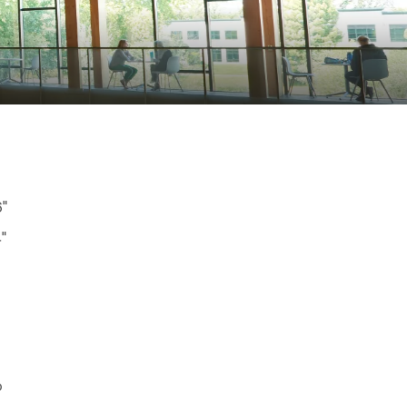
6"
4"
%