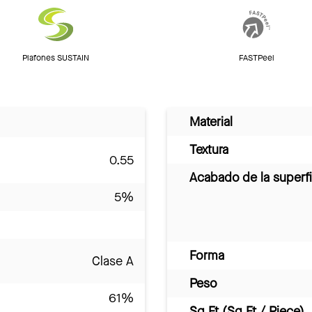
Plafones SUSTAIN
FASTPeel
Material
Textura
0.55
Acabado de la superfi
5%
Forma
Clase A
Peso
61%
Sq Ft (Sq Ft / Piece)