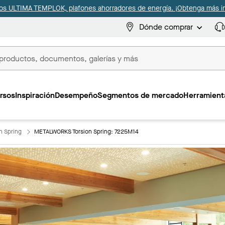
s ULTIMA TEMPLOK, plafones ahorradores de energía. ¡Obtenga más i
Dónde comprar
s
rsos
Inspiración
Desempeño
Segmentos de mercado
Herramienta
n Spring
METALWORKS Torsion Spring: 7225M14