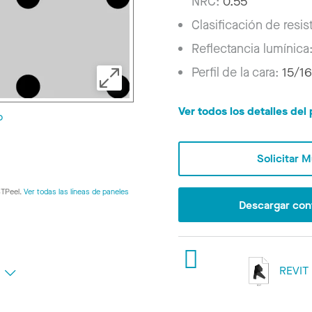
NRC:
0.55
Clasificación de resis
Reflectancia lumínica
Perfil de la cara:
15/16
Ver todos los detalles de
o
Solicitar 
STPeel.
Ver todas las líneas de paneles
Descargar con
REVIT
s