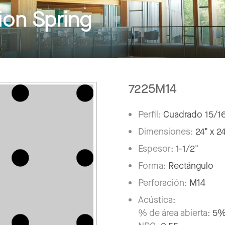
on Spring
7225M14
Perfil:
Cuadrado 15/1
Dimensiones:
24" x 2
Espesor:
1-1/2"
Forma:
Rectángulo
Perforación:
M14
Acústica:
% de área abierta:
5