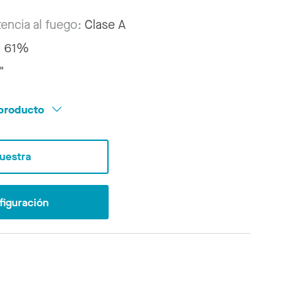
tencia al fuego:
Clase A
:
61%
"
l producto
Muestra
figuración