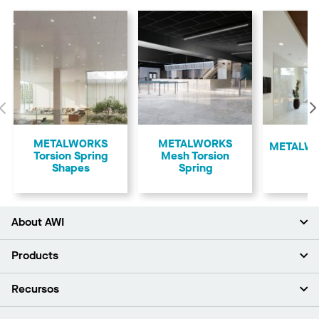
Anterior
METALWORKS
METALWORKS
METALWO
Torsion Spring
Mesh Torsion
Shapes
Spring
About AWI
Acerca de nosotros
Products
Inversores
Empleo
Plafones
Recursos
Sala de prensa
Paredes y particiones
Sustentabilidad
Sistema de suspensión
Buscar un representante