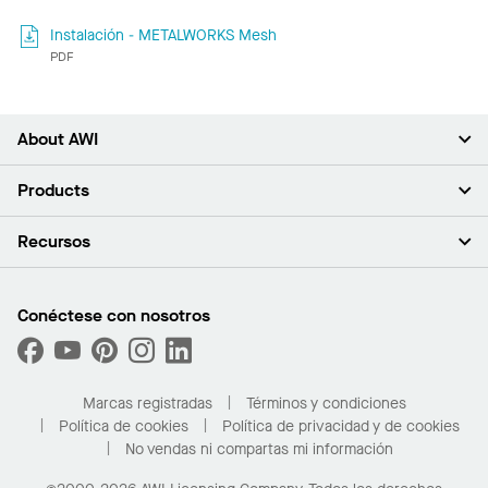
Instalación - METALWORKS Mesh
PDF
About AWI
Acerca de nosotros
Products
Inversores
Empleo
Plafones
Recursos
Sala de prensa
Paredes y particiones
Sustentabilidad
Sistema de suspensión
Buscar un representante
Segmentos del mercado
Bordes y transiciones
Buscar un distribuidor
Conéctese con nosotros
¿Cuáles son mis opciones de compra?
Capacidades personalizadas
PROJECTWORKS
Desempeño
Solicitar muestras
Galería de proyectos
Compre en línea con Kanopi
Marcas registradas
Términos y condiciones
Para el hogar
Política de cookies
Política de privacidad y de cookies
No vendas ni compartas mi información