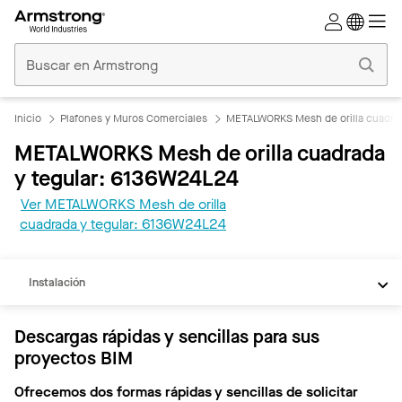
Techos
Comerciales
Inicio
Inicio
Plafones y Muros Comerciales
METALWORKS Mesh de orilla cuadrad
METALWORKS Mesh de orilla cuadrada
y tegular: 6136W24L24
Ver METALWORKS Mesh de orilla
REVIT
cuadrada y tegular: 6136W24L24
Documentos
Instalación
Descargas rápidas y sencillas para sus
proyectos BIM
Ofrecemos dos formas rápidas y sencillas de solicitar