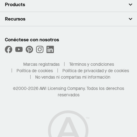
Acerca de nosotros
Products
Inversores
Empleo
Plafones
Recursos
Sala de prensa
Paredes y particiones
Sustentabilidad
Sistema de suspensión
Buscar un representante
Segmentos del mercado
Bordes y transiciones
Buscar un distribuidor
Conéctese con nosotros
¿Cuáles son mis opciones de compra?
Capacidades personalizadas
PROJECTWORKS
Desempeño
Solicitar muestras
Galería de proyectos
Compre en línea con Kanopi
Marcas registradas
Términos y condiciones
Para el hogar
Política de cookies
Política de privacidad y de cookies
No vendas ni compartas mi información
©2000-2026 AWI Licensing Company. Todos los derechos
reservados