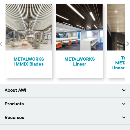
Anterior
Tab
METALWORKS
METALWORKS
META
IMMIX Blades
Linear
Linear 
About AWI
Acerca de nosotros
Products
Inversores
Empleo
Plafones
Recursos
Sala de prensa
Paredes y particiones
Sustentabilidad
Sistema de suspensión
Buscar un representante