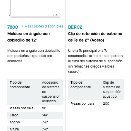
7800
+ Más colores disponibles
BERC2
Moldura en ángulo con
Clip de retención de extremo
dobladillo de 12'
de Te de 2" (Acero)
Moldura en ángulo con dobladillo
Une la Te principal o la Te
con pestañas expuestas pre-
secundaria a la moldura de pared y
acabadas
al alma del sistema de suspensión
sin remaches ciegos visibles
(acero).
Tipo de
Accesorio
Tipo de
Clip de
componente
de sistema
componente
sistema de
de
suspensión
suspensión
acústico
acústico
Piezas por caja
200
Piezas por caja
30
Largo
144"
Ancho
7/8"
Altura
7/8"