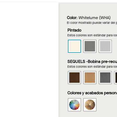
Color
:
Whitelume (WHA)
El color mostrado puede variar del 
Pintado
Estos colores son estándar para l
METALWORKS
METALWOR
ME
IMMIX
IMMIX
IM
Linear
Linear
Lin
SEQUELS -Bobina pre-recub
en
en
en
Estos colores son estándar para l
Whitelume
Gun
Sil
Metal
METALWORKS
METALWOR
ME
IMMIX
IMMIX
IM
Linear
Linear
Lin
Colores y acabados person
en
en
en
Cape
La
Mo
METALWORKS
METALWOR
May
Jolla
Dri
IMMIX
IMMIX
Cherry
Oak
Linear
Linear