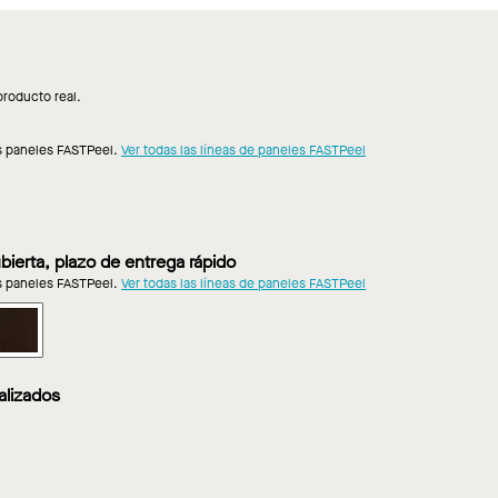
producto real.
os paneles FASTPeel.
Ver todas las líneas de paneles FASTPeel
KS
TALWORKS
MIX
ear
ierta, plazo de entrega rápido
os paneles FASTPeel.
Ver todas las líneas de paneles FASTPeel
verlume
KS
TALWORKS
METALWORKS
MIX
IMMIX
ear
Linear
alizados
en
ntauk
New
KS
ftwood
Haven
Walnut