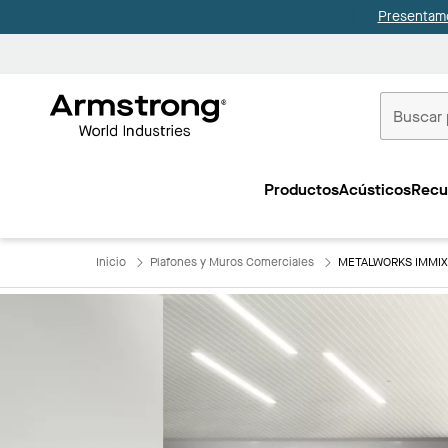
Presentamo
Techos
Comerciale
Productos
Acústicos
Recu
Inicio
Inicio
Plafones y Muros Comerciales
METALWORKS IMMIX 