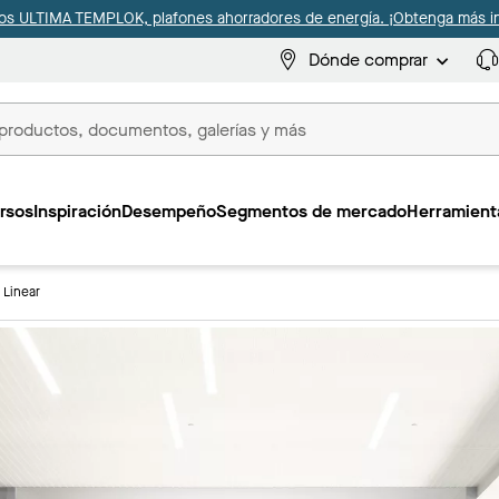
s ULTIMA TEMPLOK, plafones ahorradores de energía. ¡Obtenga más i
Dónde comprar
s
rsos
Inspiración
Desempeño
Segmentos de mercado
Herramienta
Linear