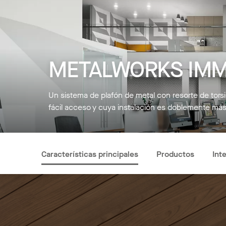
METALWORKS IMMI
Un sistema de plafón de metal con resorte de torsió
fácil acceso y cuya instalación es doblemente más 
Características principales
Productos
Int