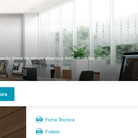
to lineal de ranura abierta o monolítico liso de
hora
Ficha Técnica
Folleto