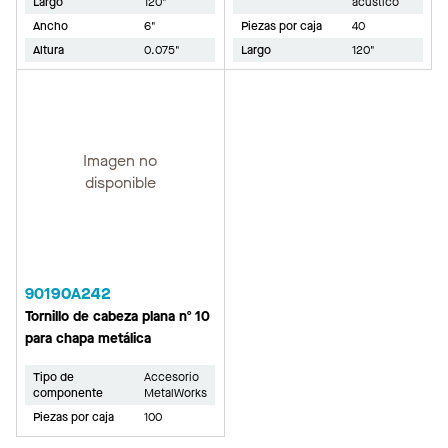
Largo
120"
acústico
Ancho
6"
Piezas por caja
40
Altura
0.075"
Largo
120"
Imagen no
disponible
90190A242
Tornillo de cabeza plana nº 10
para chapa metálica
Tipo de
Accesorio
componente
MetalWorks
Piezas por caja
100