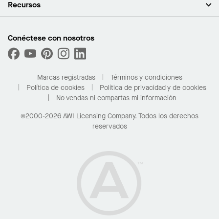
Plafones
Recursos
Sala de prensa
Paredes y particiones
Sustentabilidad
Sistema de suspensión
Buscar un representante
Segmentos del mercado
Bordes y transiciones
Buscar un distribuidor
Conéctese con nosotros
¿Cuáles son mis opciones de compra?
Capacidades personalizadas
PROJECTWORKS
Desempeño
Solicitar muestras
Galería de proyectos
Compre en línea con Kanopi
Marcas registradas
Términos y condiciones
Para el hogar
Política de cookies
Política de privacidad y de cookies
No vendas ni compartas mi información
©2000-2026 AWI Licensing Company. Todos los derechos
reservados