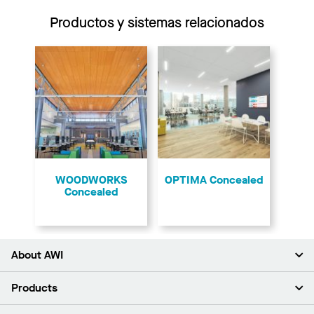
Productos y sistemas relacionados
WOODWORKS
OPTIMA Concealed
Concealed
About AWI
Acerca de nosotros
Products
Inversores
Empleo