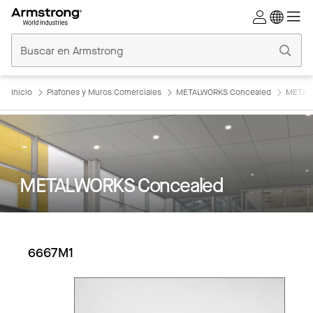
Techos
Comerciales
Inicio
Inicio
Plafones y Muros Comerciales
METALWORKS Concealed
METAL
METALWORKS Concealed
6667M1