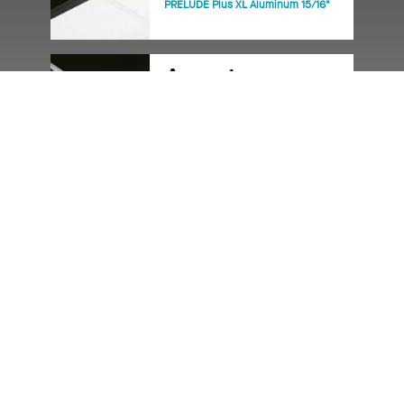
PRELUDE Plus XL Aluminum 15/16"
PRELUDE Plus XL Stainless Steel
15/16"
De inspiración a la instalación
PRELUDE XL 15/16"
PRELUDE XL alto contenido
recicledo