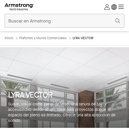
Techos
Comerciales
Inicio
Inicio
Plafones y Muros Comerciales
LYRA VECTOR
LYRA VECTOR
Suave, visual como panel de yeso, una ranura de 1/4" y
accesibilidad desde abajo; Ideal para proyectos donde el
espacio del pleno es limitado. Ofrece una alta absorción de
sonido.