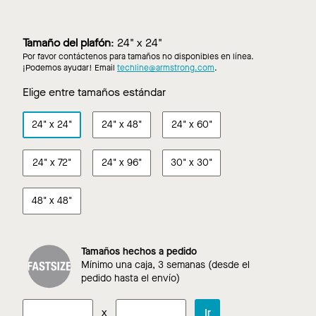
Cashew
French
Portabella
Toasted
Truffle
Maple
Roast
Walnut
Almond
Walnut
Walnut
Ash
Tamaño del plafón
:
24" x 24"
Por favor contáctenos para tamaños no disponibles en línea.
¡Podemos ayudar! Email
techline@armstrong.com
.
Elige entre tamaños estándar
24"
x
24"
24"
x
48"
24"
x
60"
24"
x
72"
24"
x
96"
30"
x
30"
48"
x
48"
Tamaños hechos a pedido
Mínimo una caja, 3 semanas (desde el
pedido hasta el envío)
x
Ir