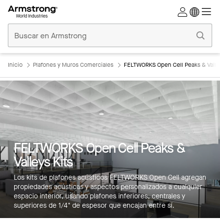
Techos
Comerciales
Inicio
Inicio
Plafones y Muros Comerciales
FELTWORKS Open Cell Peaks & Valley
FELTWORKS Open Cell Peaks &
Valleys Kits
Los kits de plafones acústicos FELTWORKS Open Cell agregan
propiedades acústicas y aspectos personalizados a cualquier
espacio interior, usando plafones inferiores, centrales y
superiores de 1/4" de espesor que encajan entre sí.