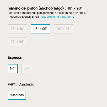
Tamaño del plafón (ancho x largo)
:
48" x 96"
Por favor contáctenos para tamaños no disponibles en línea.
¡Podemos ayudar! Email
ASQuote@armstrong.com
.
48" x 48"
48" x 96"
96" x 48"
96" x 96"
Espesor
:
1/4"
3/4"
Perfil
:
Cuadrado
Cuadrado