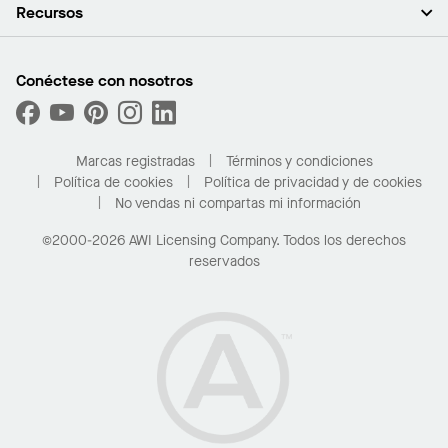
Empleo
Plafones
Recursos
Sala de prensa
Paredes y particiones
Sustentabilidad
Sistema de suspensión
Buscar un representante
Segmentos del mercado
Bordes y transiciones
Buscar un distribuidor
Conéctese con nosotros
¿Cuáles son mis opciones de compra?
Capacidades personalizadas
PROJECTWORKS
Desempeño
Solicitar muestras
Galería de proyectos
Compre en línea con Kanopi
Marcas registradas
Términos y condiciones
Para el hogar
Política de cookies
Política de privacidad y de cookies
No vendas ni compartas mi información
©2000-2026 AWI Licensing Company. Todos los derechos
reservados