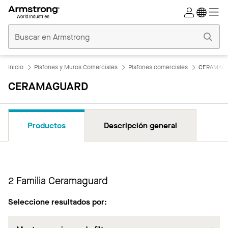
Techos
Comerciales
Inicio
Inicio
Plafones y Muros Comerciales
Plafones comerciales
CERAMAG
CERAMAGUARD
Productos
Descripción general
2
Familia Ceramaguard
Seleccione resultados por: