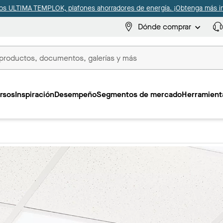
s ULTIMA TEMPLOK, plafones ahorradores de energía. ¡Obtenga más i
Dónde comprar
s
rsos
Inspiración
Desempeño
Segmentos de mercado
Herramienta