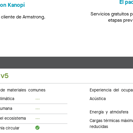
El pa
con Kanopi
Servicios gratuitos p
l cliente de Armstrong.
etapas previ
 v5
de materiales comunes
Experiencia del ocupa
limática
Acústica
---
humana
---
Energía y atmósfera
del ecosistema
---
Cargas térmicas máxim
reducidas
a circular