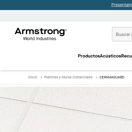
Presentamo
Techos
Comerciale
Productos
Acústicos
Recu
Inicio
Inicio
Plafones y Muros Comerciales
CERAMAGUARD