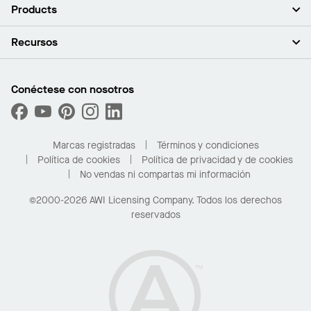
Acerca de nosotros
Products
Inversores
Empleo
Plafones
Recursos
Sala de prensa
Paredes y particiones
Sustentabilidad
Sistema de suspensión
Buscar un representante
Segmentos del mercado
Bordes y transiciones
Buscar un distribuidor
Conéctese con nosotros
¿Cuáles son mis opciones de compra?
Capacidades personalizadas
PROJECTWORKS
Desempeño
Solicitar muestras
Galería de proyectos
Compre en línea con Kanopi
Marcas registradas
Términos y condiciones
Para el hogar
Política de cookies
Política de privacidad y de cookies
No vendas ni compartas mi información
©2000-2026 AWI Licensing Company. Todos los derechos
reservados