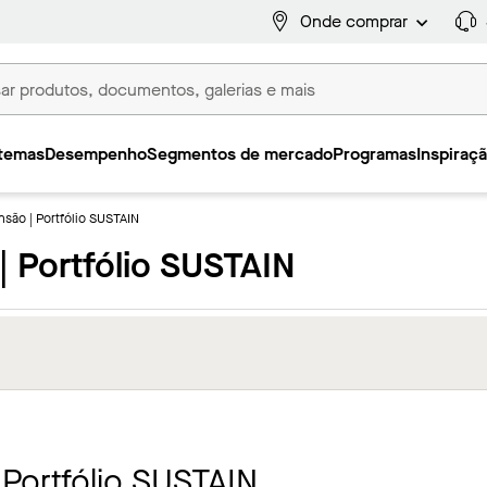
Onde comprar
temas
Desempenho
Segmentos de mercado
Programas
Inspiraç
são | Portfólio SUSTAIN
 Portfólio SUSTAIN
Portfólio SUSTAIN