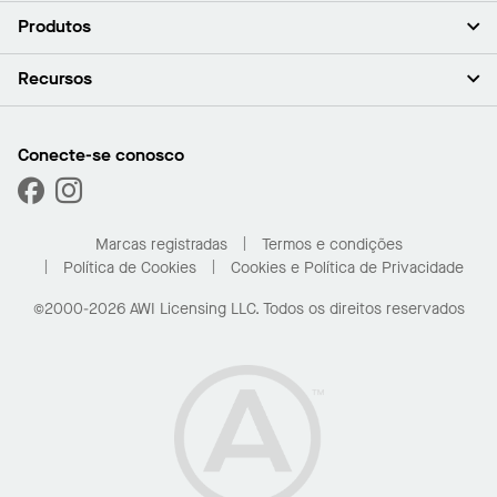
Sobre nós (em inglês)
Produtos
Investidores (em inglês)
Carreiras (em inglês)
Forros
Recursos
Sala de imprensa (em inglês)
Paredes
Responsabilidade (em inglês)
Sistemas de suspensão
Encontrar o Meu Representante
Segmentos de mercado
Trims e transições
Encontre um distribuidor
Conecte-se conosco
Capacidades personalizadas
Solicitar amostras
Desempenho
Galeria de projetos
Marcas registradas
Termos e condições
Política de Cookies
Cookies e Política de Privacidade
©2000-2026 AWI Licensing LLC. Todos os direitos reservados