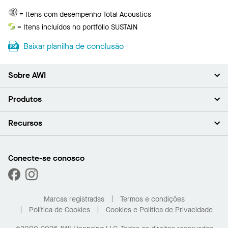
Total
= Itens com desempenho Total Acoustics
Acoustics
Sustentar
= Itens incluídos no portfólio SUSTAIN
Baixar planilha de conclusão
Sobre AWI
Sobre nós (em inglês)
Produtos
Investidores (em inglês)
Carreiras (em inglês)
Forros
Recursos
Sala de imprensa (em inglês)
Paredes
Responsabilidade (em inglês)
Sistemas de suspensão
Encontrar o Meu Representante
Segmentos de mercado
Trims e transições
Encontre um distribuidor
Conecte-se conosco
Capacidades personalizadas
Solicitar amostras
Desempenho
Galeria de projetos
Marcas registradas
Termos e condições
Política de Cookies
Cookies e Política de Privacidade