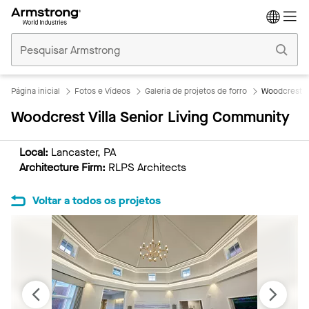
Tetos
Comerciais
Início
Página inicial
Fotos e Vídeos
Galeria de projetos de forro
Woodcrest Vi
Woodcrest Villa Senior Living Community
Local:
Lancaster, PA
Architecture Firm:
RLPS Architects
Voltar a todos os projetos