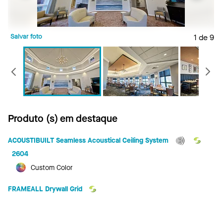
Salvar foto
1 de 9
S
Anterior
Produto (s) em destaque
ACOUSTIBUILT Seamless Acoustical Ceiling System
2604
Custom Color
FRAMEALL Drywall Grid