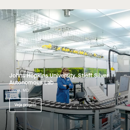
Johns Hopkins University, Stieff Silver
Autonomous Lab
Laurel, MD
Veja projeto