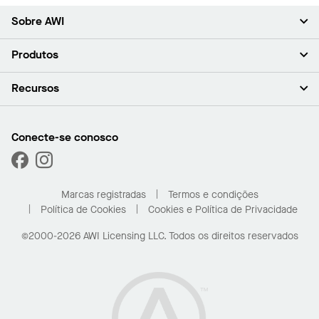
Sobre AWI
Sobre nós (em inglês)
Produtos
Investidores (em inglês)
Carreiras (em inglês)
Forros
Recursos
Sala de imprensa (em inglês)
Paredes
Responsabilidade (em inglês)
Sistemas de suspensão
Encontrar o Meu Representante
Segmentos de mercado
Trims e transições
Encontre um distribuidor
Conecte-se conosco
Capacidades personalizadas
Solicitar amostras
Desempenho
Galeria de projetos
Marcas registradas
Termos e condições
Política de Cookies
Cookies e Política de Privacidade
©2000-2026 AWI Licensing LLC. Todos os direitos reservados