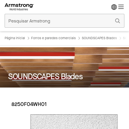
Tetos
Comerciais
Início
Página inicial
Forros e paredes comerciais
SOUNDSCAPES Blades
SOU
SOUNDSCAPES Blades
8250F04WH01