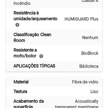
Classe A
Incêndio
Resistência à
umidade/arqueamento
HUMIGUARD Plus
Classificação Clean
Nenhum
Room
Resistente a
BioBlock
mofo/bolor
APLICAÇÕES TÍPICAS
Biblioteca
Material
Fibra de vidro
Textura
Liso
Acabamento da
Acoustically
superfície
transparent membrane