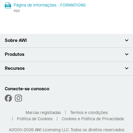
Página de informações - FORMATIONS
PDF
Sobre AWI
Sobre nós (em inglês)
Produtos
Investidores (em inglês)
Carreiras (em inglês)
Forros
Recursos
Sala de imprensa (em inglês)
Paredes
Responsabilidade (em inglês)
Sistemas de suspensão
Encontrar o Meu Representante
Segmentos de mercado
Trims e transições
Encontre um distribuidor
Conecte-se conosco
Capacidades personalizadas
Solicitar amostras
Desempenho
Galeria de projetos
Marcas registradas
Termos e condições
Política de Cookies
Cookies e Política de Privacidade
©2000-2026 AWI Licensing LLC. Todos os direitos reservados