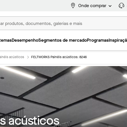
Onde comprar
temas
Desempenho
Segmentos de mercado
Programas
Inspiraç
inéis acústicos
FELTWORKS Painéis acústicos: 8246
s acústicos