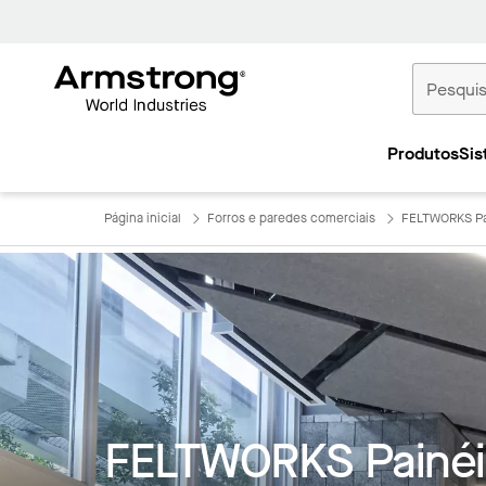
Tetos
Comerciais
Produtos
Sis
Início
Página inicial
Forros e paredes comerciais
FELTWORKS Pa
FELTWORKS Painéi