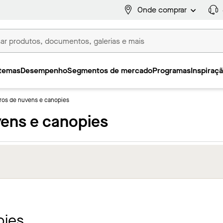
Onde comprar
temas
Desempenho
Segmentos de mercado
Programas
Inspiraç
ros de nuvens e canopies
vens e canopies
pies