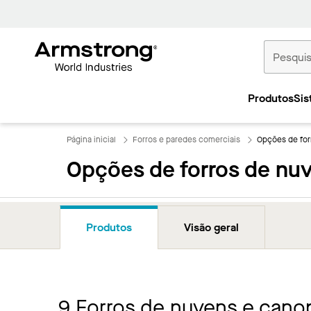
Tetos
Comerciais
Produtos
Sis
Início
Página inicial
Forros e paredes comerciais
Opções de for
Opções de forros de nu
Produtos
Visão geral
9
Forros de nuvens e cano