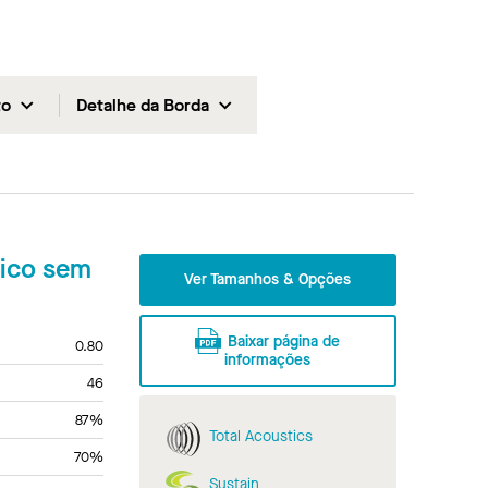
to
Detalhe da Borda
tico sem
Ver Tamanhos & Opções
Baixar página de
0.80
informações
46
87%
Total Acoustics
70%
Sustain